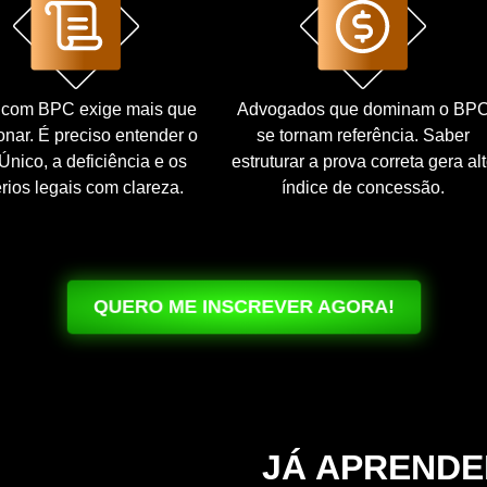
 com BPC exige mais que
Advogados que dominam o BP
onar. É preciso entender o
se tornam referência. Saber
nico, a deficiência e os
estruturar a prova correta gera al
érios legais com clareza.
índice de concessão.
QUERO ME INSCREVER AGORA!
30 MIL ALUNOS
JÁ APREND