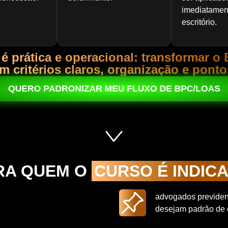
imediatamen
escritório.
 é prática e operacional: transformar
om critérios claros, organização e ponto
QUERO PADRONIZAR MEU FLUXO DE BPC/LOAS
RA QUEM O
CURSO É INDIC
advogados previdenc
desejam padrão de 