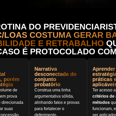
ROTINA DO PREVIDENCIARIST
C/LOAS COSTUMA GERAR BA
BILIDADE E RETRABALHO
QU
CASO É PROTOCOLADO COM
Narrativa
Aprender
al
desconectada do
estratégi
, porém
conjunto
práticas 
tégia
probatório
aplicávei
volume de
Construa uma linha
Ter acesso 
em prova
argumentativa sólida,
critérios de
 direcionada
alinhando fatos e provas
métodos
qu
ar suas
para fortalecer o
funcionam, 
concessão.
deferimento.
ser aplicado