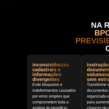
NA 
BP
PREVISI
inconsistências
instrução
cadastrais e
document
informações
volumosa
divergentes
sem estra
Evite bloqueios e
Transforme 
indeferimentos causados
documentos 
por erros simples que
organizada e
comprometem toda a
para aument
análise do benefício.
chances de 