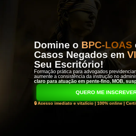
Domine o
BPC-LOAS
Casos Negados
em
V
Seu Escritório!
Formação prática para advogados previdenciari
aumente a consistência da instrução no admini
claro para atuação em pente-fino, MOB, sus
QUERO ME INSCREVE
🔒 Acesso imediato e vitalício | 100% online | Cer