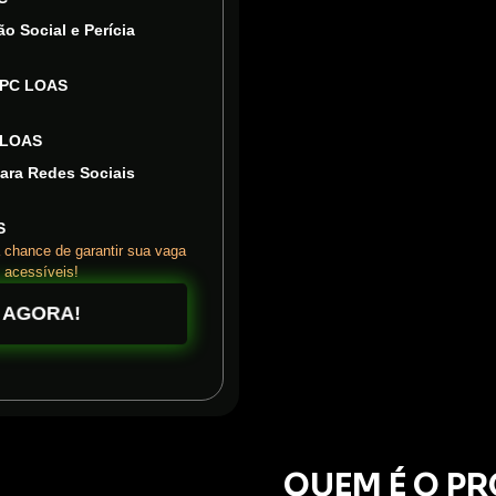
o Social e Perícia
 BPC LOAS
C LOAS
ara Redes Sociais
S
a chance de garantir sua vaga
 acessíveis!
 AGORA!
QUEM É O P