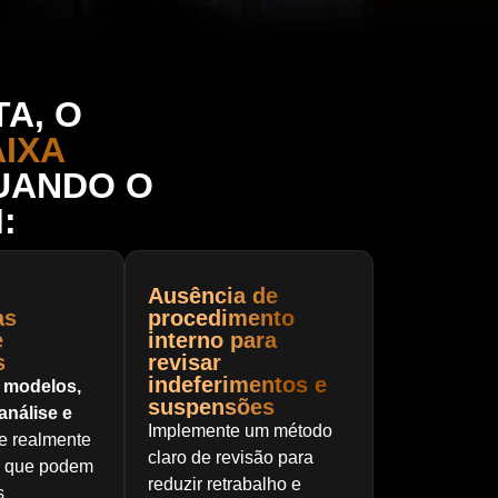
A, O
IXA
ANDO O
:
Ausência de
as
procedimento
e
interno para
s
revisar
indeferimentos e
a
modelos,
suspensões
 análise e
Implemente um método
e realmente
claro de revisão para
e que podem
reduzir retrabalho e
s