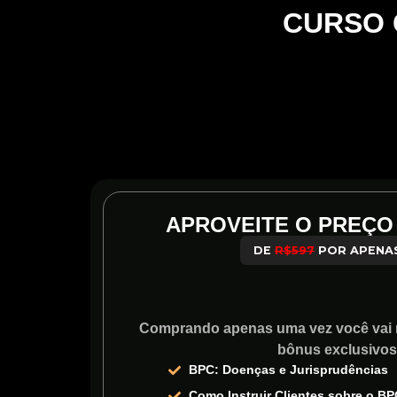
CURSO
APROVEITE O PREÇO
DE
R$597
POR APENAS
R$ 28,
Comprando apenas uma vez você vai r
bônus exclusivos
BPC: Doenças e Jurisprudências
Como Instruir Clientes sobre o BP