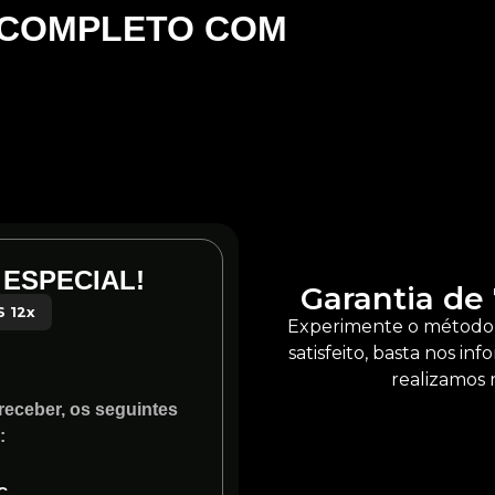
 COMPLETO COM
ACESSO VI
CERTIFICADO.
 ESPECIAL!
Garantia de 
 12x
Experimente o método 
94
satisfeito, basta nos i
realizamos 
eceber, os seguintes
:
C