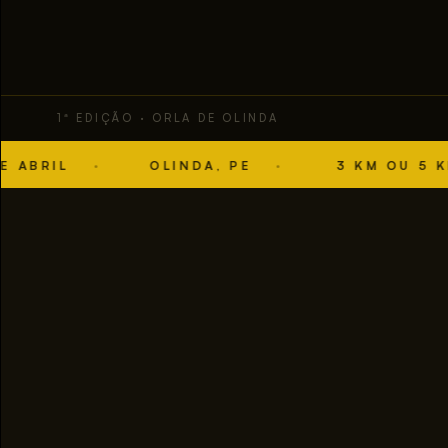
1ª EDIÇÃO · ORLA DE OLINDA
IL
OLINDA, PE
3 KM OU 5 KM