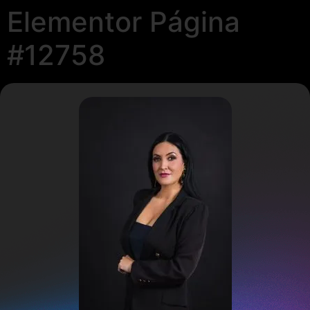
Elementor Página
#12758