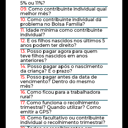
5% ou 11%?
09.
Como contribuinte individual qual
melhor mês?
10.
Como contribuinte individual dá
problema no Bolsa Família?
11.
Idade mínima como contribuinte
individual?
12.
E os filhos nascidos nos últimos 5
anos podem ter direito?
13.
Posso pagar agora para quem
teve filhos nascidos em anos
anteriores?
14.
Posso pagar após o nascimento
da criança? E o prazo?
15.
Posso pagar antes da data de
vencimento? Dentro do mesmo
mês?
16.
Como ficou para a trabalhadora
rural?
17.
Como funciona o recolhimento
trimestral? Quando utilizar? Como
emitir a GPS?
18.
Como facultativo ou contribuinte
individual o recolhimento trimestral?