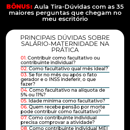
BÔNUS:
Aula Tira-Dúvidas com as 35
maiores perguntas que chegam no
meu escritório
PRINCIPAIS DÚVIDAS SOBRE
SALÁRIO-MATERNIDADE NA
PRÁTICA
01.
Contribuir como facultativo ou
contribuinte individual?
02.
Como facultativo qual mês ideal?
03.
Se for no mês ou após o fato
gerador e o INSS indeferir, o que
fazer?
04.
Como facultativo na alíquota de
5% ou 11%?
05.
Idade mínima como facultativo?
06.
Quem recebe pensão por morte
pode contribuir como facultativo?
07.
Como contribuinte individual
precisa comprovar a atividade?
08.
Como contribuinte individual MEI