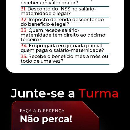
receber um valor maior?
31.
Desconto do INSS no salário-
maternidade é legal?
32.
Imposto de renda descontando
do benefício é legal?
33.
Quem recebe salário-
maternidade tem direito ao décimo
terceiro?
34.
Empregada em jornada parcial
quem paga o salário-maternidade?
35.
Recebe o benefício mês a mês ou
todo de uma vez?
Junte-se a
Turma