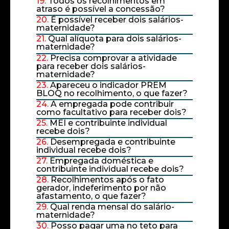
19.
Todos os recolhimentos em
atraso é possível a concessão?
20.
É possível receber dois salários-
maternidade?
21.
Qual alíquota para dois salários-
maternidade?
22.
Precisa comprovar a atividade
para receber dois salários-
maternidade?
23.
Apareceu o indicador PREM
BLOQ no recolhimento, o que fazer?
24.
A empregada pode contribuir
como facultativo para receber dois?
25.
MEI e contribuinte individual
recebe dois?
26.
Desempregada e contribuinte
individual recebe dois?
27.
Empregada doméstica e
contribuinte individual recebe dois?
28.
Recolhimentos após o fato
gerador, indeferimento por não
afastamento, o que fazer?
29.
Qual renda mensal do salário-
maternidade?
30.
Posso pagar uma no teto para