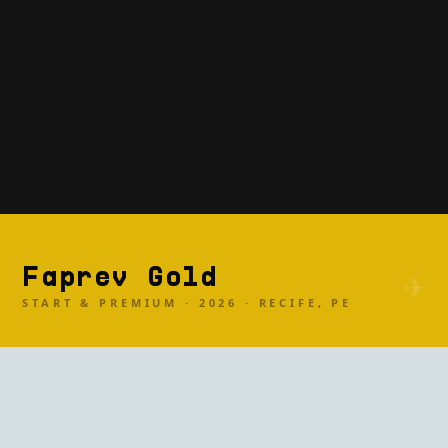
Faprev Gold
✈
START & PREMIUM · 2026 · RECIFE, PE